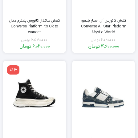
کفش کانورس آل استار پلتفرم
کفش ساقدار کانورس پلتفرم مدل
Converse Platform It’s Ok to
Converse All Star Platform
wander
Mystic World
6,020,000
تومان
6,570,000
تومان
قیمت
قیمت
4,600,000
تومان
6,020,000
تومان
اصلی
قیمت
اصلی
قیمت
فعلی
6,020,000
فعلی
6,570,000
تومان
4,600,000
تومان
6,020,000
٪13
بود.
تومان
بود.
تومان
است.
است.