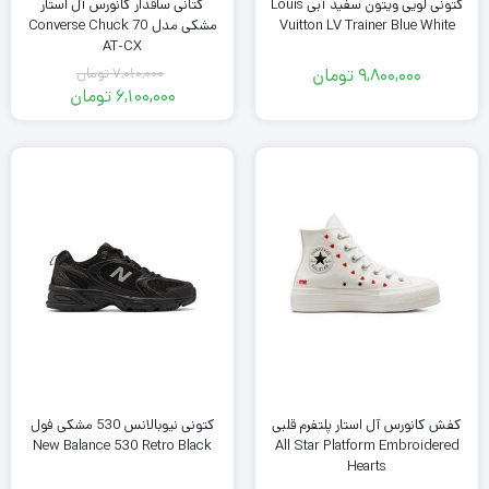
کتونی لویی ویتون سفید آبی Louis
کتانی ساقدار کانورس آل استار
Vuitton LV Trainer Blue White
مشکی مدل Converse Chuck 70
AT-CX
9,800,000
تومان
7,010,000
تومان
قیمت
6,100,000
تومان
اصلی
قیمت
فعلی
7,010,000
تومان
6,100,000
بود.
تومان
است.
کفش کانورس آل استار پلتفرم قلبی
کتونی نیوبالانس 530 مشکی فول
All Star Platform Embroidered
New Balance 530 Retro Black
Hearts