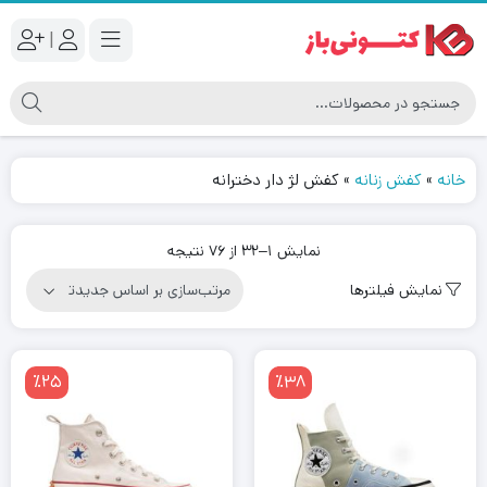
|
خانه
»
کفش زنانه
»
کفش لژ دار دخترانه
مرتب‌سازی
نمایش 1–32 از 76 نتیجه
بر
نمایش فیلترها
اساس
جدیدترین
٪25
٪38