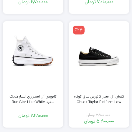
7,010,000
تومان
6,700,000
تومان
٪24
کفش آل استار کانورس ساق کوتاه
کانورس آل استار ران استار هایک
Chuck Taylor Platform Low
سفید Run Star Hike White
6,800,000
تومان
6,280,000
تومان
قیمت
5,200,000
تومان
اصلی
قیمت