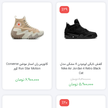
فعلی
6,800,000
تومان
5,200,000
٪29
بود.
تومان
است.
کانورس ران استار موشن Converse
کفش نایکی ایرجردن 4 مشکی مدل
Run Star Motion کرم
Nike Air Jordan 4 Retro Black
Cat
8,300,000
تومان
6,900,000
تومان
قیمت
5,900,000
تومان
اصلی
قیمت
فعلی
8,300,000
تومان
5,900,000
٪20
بود.
تومان