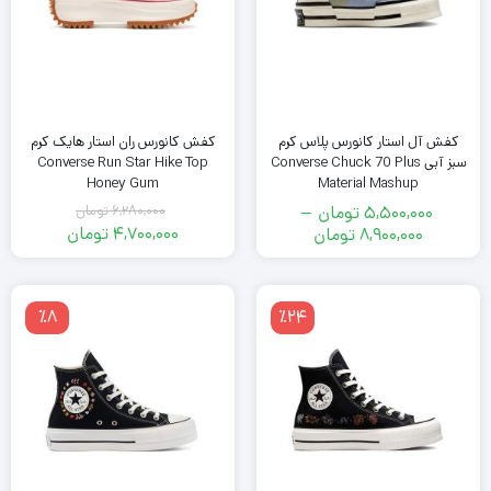
کفش آل استار کانورس پلاس کرم
کفش کانورس ران استار هایک کرم
سبز آبی Converse Chuck 70 Plus
Converse Run Star Hike Top
Honey Gum
Material Mashup
5,500,000
تومان
–
6,280,000
تومان
قیمت
محدوده
4,700,000
تومان
8,900,000
تومان
اصلی
قیمت
قیمت:
فعلی
6,280,000
5,500,000
تومان
4,700,000
تومان
٪8
٪24
بود.
تومان
تا
است.
8,900,000
تومان