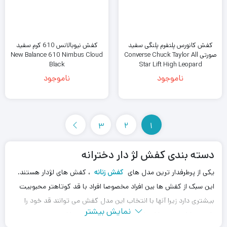
کفش کانورس پلتفرم پلنگی سفید
کفش نیوبالانس 610 کرم سفید
صورتی Converse Chuck Taylor All
New Balance 610 Nimbus Cloud
Black
Star Lift High Leopard
ناموجود
ناموجود
3
2
1
دسته بندی کفش لژ دار دخترانه
یکی از پرطرفدار ترین مدل های
کفش زنانه
، کفش های لژدار هستند.
این سبک از کفش ها بین افراد مخصوصا افراد با قد کوتاهتر محبوبیت
بیشتری دارد زیرا آنها با انتخاب این مدل کفش می توانند قد خود را
نمایش بیشتر
بلندتر نشان دهند تا استایل و ست جذابی داشته باشند.