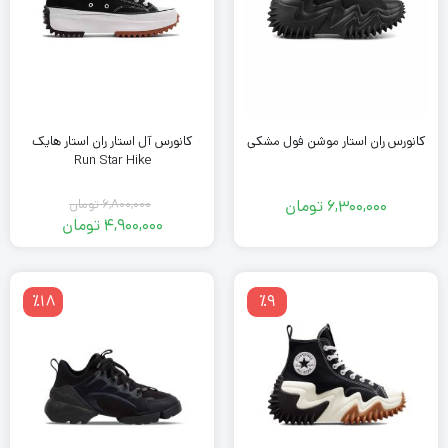
کانورس ران استار موشن فول مشکی
کانورس آل استار ران استار هایک
Run Star Hike
6,300,000
تومان
6,800,000
تومان
قیمت
4,900,000
تومان
اصلی
قیمت
فعلی
6,800,000
تومان
4,900,000
٪18
٪9
بود.
تومان
است.