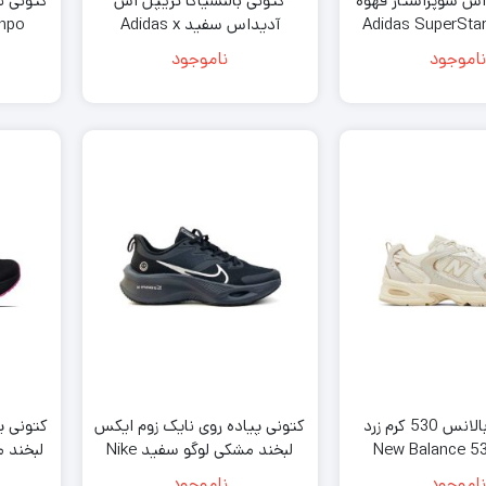
اس سوپراستار قهوه
کتونی بالنسیاگا تریپل اس
کتونی ن
ی زیتونی Adidas SuperStar
آدیداس سفید Adidas x
empo
Balenciaga Triple S Sneaker
Melting Sad
ناموجود
ناموجود
White
کتونی نیوبالانس 530 کرم زرد
کتونی پیاده روی نایک زوم ایکس
کتونی پ
New Balance 53
لبخند مشکی لوگو سفید Nike
e Black
Running Air Zoom Smile Black
Angora
ناموجود
ناموجود