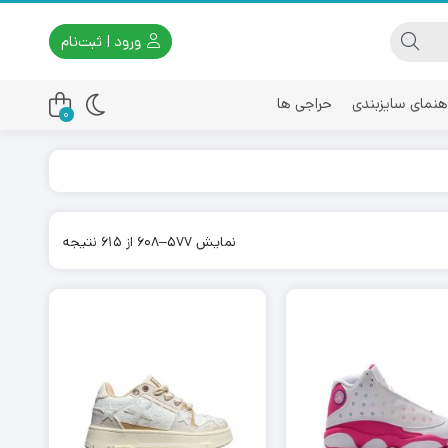
ورود | ثبت‌نام
هنمای سایزبندی
حراجی ها
0
اسیکس
امیری
مرتب‌سازی
نمایش 577–608 از 615 نتیجه
بر
اساس
جدیدترین