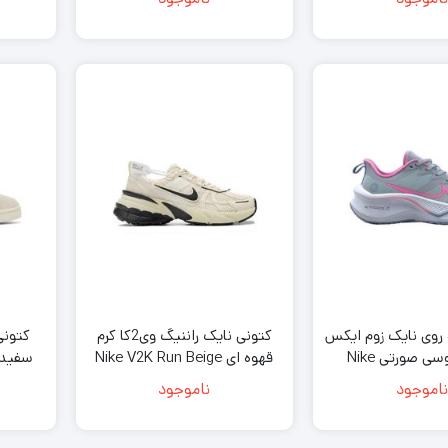
White Logo
 روی نایک زوم ایکس
کتونی نایک راننیگ وی2کا کرم
کتونى
لبخند طوسی صورتی Nike
قهوه ای Nike V2K Run Beige
Brown
Running Air Zoom 
ناموجود
ناموجود
Pink