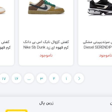
ل سرندیپیتی مشکی
کفش کژوال نایک اس بی دانک
کفش کژ
 Diesel SERENDIPITY
کرم قهوه ای زرد Nike Sb Dunk
p
Low Golden Moss
PRO-X1 Black
ناموجود
ناموجود
17
16
…
3
2
1
ن
زرین پال