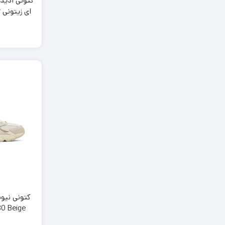
کتونی آدید
ا
ness
0 Beige