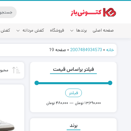
صفحه اصلی
برندها
فروشگاه
کفش مردانه
کفش ز
خانه
»
2007484934573
»
صفحه 19
آدیداس
فیلتر براساس قیمت
محبوب
فیلتر
قیمت
قیمت
کمتر
بیشتر
13,690,000 تومان
—
480,000 تومان
برند