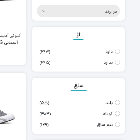
هر برند
لژ
کتونى آدید
آس
Blue
دارد
(293)
ندارد
(295)
ساق
بلند
(55)
کوتاه
(404)
نیم ساق
(129)