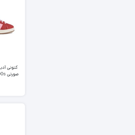
کتونى آدی
صورت
k