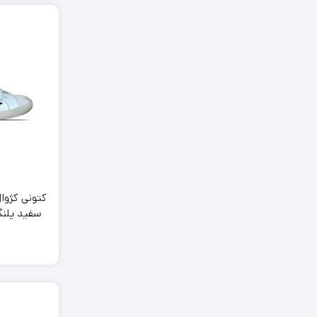
کتونی کژو
e Brown
d