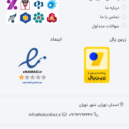
درباره ما
تماس با ما
سوالات متداول
زرین پال
اینماد
استان تهران، شهر تهران
info@katunibaz.ir
09193192246