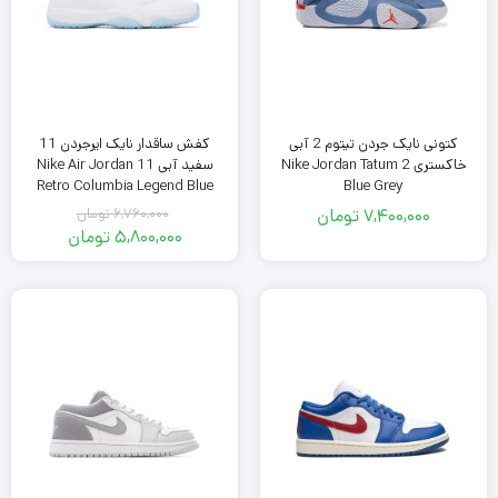
کتونی نایک جردن تیتوم 2 آبی
کفش ساقدار نایک ایرجردن 11
خاکستری Nike Jordan Tatum 2
سفید آبی Nike Air Jordan 11
Retro Columbia Legend Blue
Blue Grey
7,400,000
تومان
6,760,000
تومان
قیمت
5,800,000
تومان
اصلی
قیمت
فعلی
6,760,000
تومان
5,800,000
بود.
تومان
است.