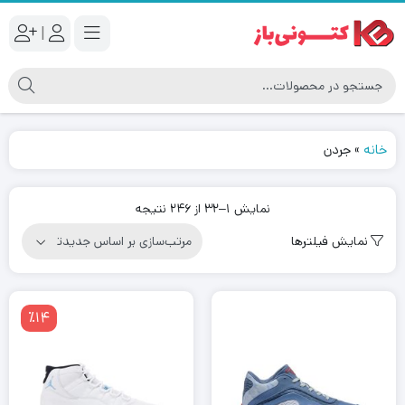
|
خانه
»
جردن
مرتب‌سازی
نمایش 1–32 از 246 نتیجه
بر
نمایش فیلترها
اساس
جدیدترین
٪14