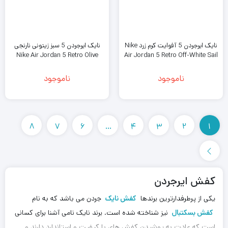
نایک ایرجردن 5 آفوایت کرم زرد Nike
نایک ایرجردن 5 سبز زیتونی نارنجی
Nike Air Jordan 5 Retro Olive
Air Jordan 5 Retro Off-White Sail
ناموجود
ناموجود
8
7
6
…
4
3
2
1
کفش ایرجردن
یکی از پرطرفدارترین برندها
کفش نایک
جردن می باشد که به نام
کفش بسکتبال
نیز شناخته شده است. برند نایک نامی آشنا برای کسانی
است که عادت به پوشیدن کفش های با کیفیت و استاندارد دارند و